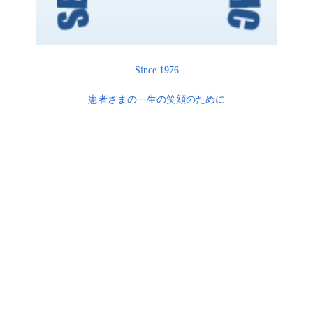
オンラインでのご予約
Since 1976
WEB予約ボタン
患者さまの一生の笑顔のために
お電話でのご予約
042-746-2780
お気軽にお電話ください。
時間
月
火
水
木
金
土
日
9:00
~
○
○
○
○
○
休診
休診
12:30
14:00
~
○
○
○
○
○
休診
休診